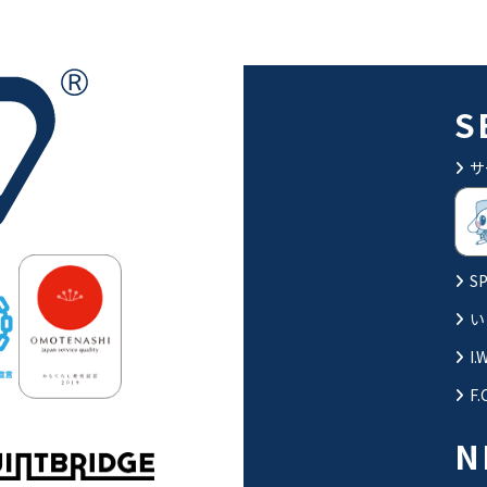
S
サ
SP
い
I.
F.
N