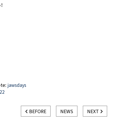
い！
te:
jawsdays
22
BEFORE
NEWS
NEXT