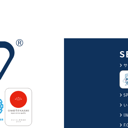
S
サ
SP
い
I.
F.