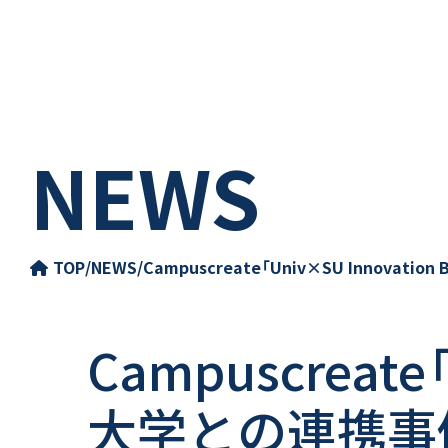
NEWS
TOP
/
NEWS
/
Campuscreate「Univ×SU Inno
Campuscreate
大学との連携事