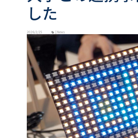
した
2026/2/25
| News