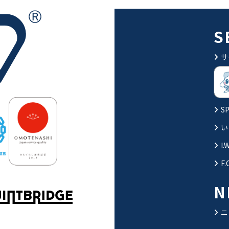
S
サ
SP
い
I.
F.
N
ニ