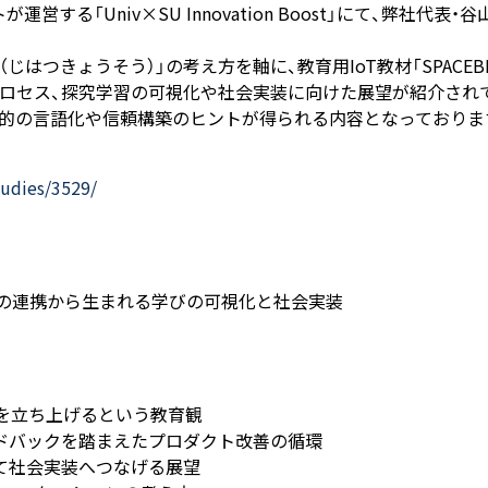
営する「Univ×SU Innovation Boost」にて、弊社
はつきょうそう）」の考え方を軸に、教育用IoT教材「SPACEB
ロセス、探究学習の可視化や社会実装に向けた展望が紹介され
的の言語化や信頼構築のヒントが得られる内容となっておりま
udies/3529/
との連携から生まれる学びの可視化と社会実装
びを立ち上げるという教育観
ドバックを踏まえたプロダクト改善の循環
て社会実装へつなげる展望