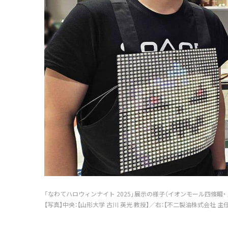
「なわてハロウィンナイト 2025」展示の様子（イオンモール四條畷・
【写真】中央：【山形大学 古川 英光 教授】／右：【不二製油株式会社 主任