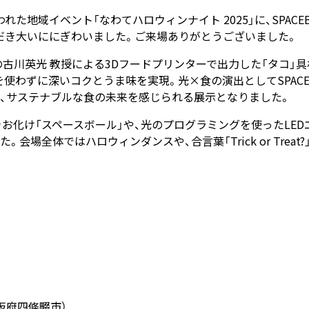
われた地域イベント「なわてハロウィンナイト 2025」に、SPAC
場いただき大いににぎわいました。ご来場ありがとうございました。
古川英光 教授による3Dフードプリンターで出力した「タコ」
材を使わずに深いコクとうま味を実現。光×食の演出としてSPACE
り、サステナブルな食の未来を感じられる展示となりました。
こ焼きお化け「スペースボール」や、光のプログラミングを使ったL
会場全体ではハロウィンダンスや、合言葉「Trick or Tre
阪府四條畷市）