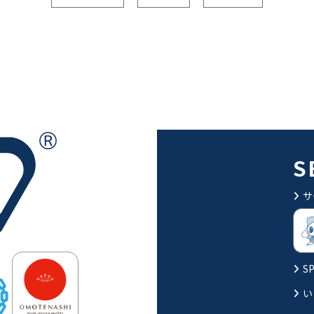
S
サ
SP
い