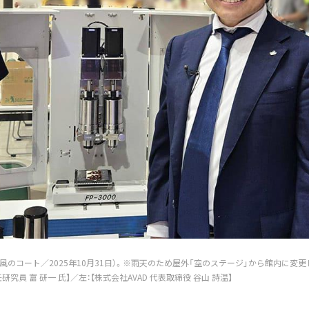
 風のコート／2025年10月31日）。※雨天のため屋外「空のステージ」から館内に変
研究員 富 研一 氏】／左：【株式会社AVAD 代表取締役 谷山 詩温】